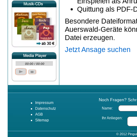
Einspielen als Anr
Quittung als PDF-D
Besondere Dateiformate
Auerswald-Geräte könn
Datei erzeugen.
Jetzt Ansage suchen
00:00
/
00:00
Noch Fragen? Schre
Impressum
Name:
Datenschutz
AGB
Ihr Anliegen:
Sitemap
© 2012 Pingu