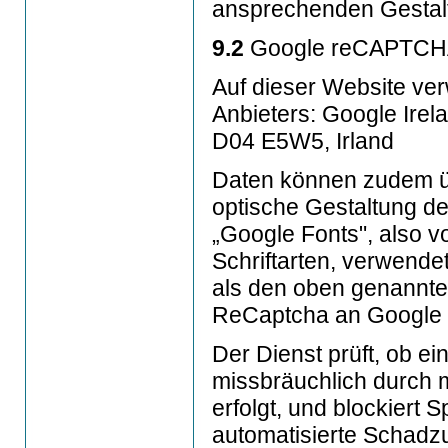
ansprechenden Gestaltu
9.2
Google reCAPTC
Auf dieser Website v
Anbieters: Google Irel
D04 E5W5, Irland
Daten können zudem üb
optische Gestaltung d
„Google Fonts", also 
Schriftarten, verwende
als den oben genannten,
ReCaptcha an Google ü
Der Dienst prüft, ob e
missbräuchlich durch m
erfolgt, und blockiert
automatisierte Schadzu